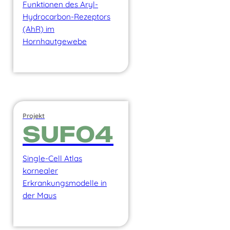
Funktionen des Aryl-
Hydrocarbon-Rezeptors
(AhR) im
Hornhautgewebe
Projekt
SUF04
Single-Cell Atlas
kornealer
Erkrankungsmodelle in
der Maus