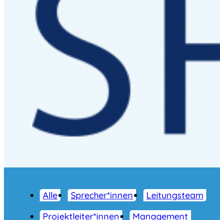
Alle
Sprecher*innen
Leitungsteam
Projektleiter*innen
Management