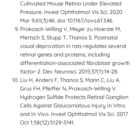
Cultivated Mouse Retina Under Elevated
Pressure. Invest Ophthalmol Vis Sci. 2020
Mar 9;61(3):46. doi: 10.1167/iovs.61.3.46.
Prokosch-Willing V, Meyer zu Hoerste M,
Mertsch S, Stupp T, Thanos S. Postnatal
visual deprivation in rats regulates several
retinal genes and proteins, including
differentiation-associated fibroblast growth
factor-2. Dev Neurosci. 2015;37(1):14-28.
Liu H, Anders F, Thanos S, Mann C, Liu A,
Grus FH, Pfeiffer N, Prokosch-Willing V.
Hydrogen Sulfide Protects Retinal Ganglion
Cells Against Glaucomatous Injury In Vitro
and In Vivo. Invest Ophthalmol Vis Sci. 2017
Oct 1;58(12):5129-5141.