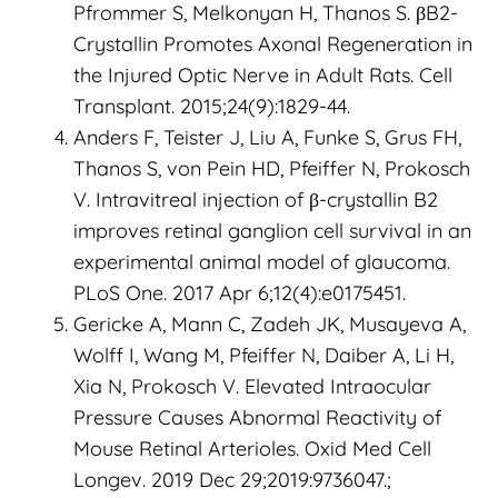
Pfrommer S, Melkonyan H, Thanos S. βB2-
Crystallin Promotes Axonal Regeneration in
the Injured Optic Nerve in Adult Rats. Cell
Transplant. 2015;24(9):1829-44.
Anders F, Teister J, Liu A, Funke S, Grus FH,
Thanos S, von Pein HD, Pfeiffer N, Prokosch
V. Intravitreal injection of β-crystallin B2
improves retinal ganglion cell survival in an
experimental animal model of glaucoma.
PLoS One. 2017 Apr 6;12(4):e0175451.
Gericke A, Mann C, Zadeh JK, Musayeva A,
Wolff I, Wang M, Pfeiffer N, Daiber A, Li H,
Xia N, Prokosch V. Elevated Intraocular
Pressure Causes Abnormal Reactivity of
Mouse Retinal Arterioles. Oxid Med Cell
Longev. 2019 Dec 29;2019:9736047.;