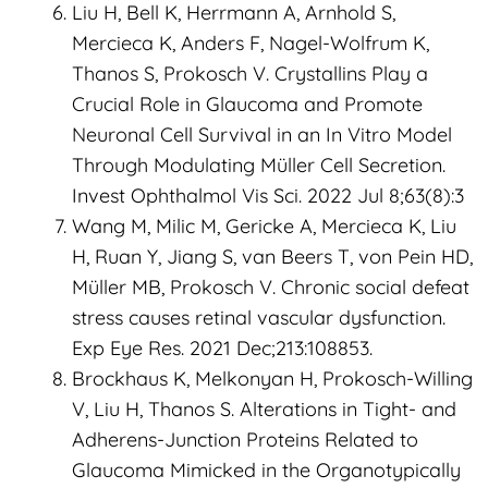
Liu H, Bell K, Herrmann A, Arnhold S,
Mercieca K, Anders F, Nagel-Wolfrum K,
Thanos S, Prokosch V. Crystallins Play a
Crucial Role in Glaucoma and Promote
Neuronal Cell Survival in an In Vitro Model
Through Modulating Müller Cell Secretion.
Invest Ophthalmol Vis Sci. 2022 Jul 8;63(8):3
Wang M, Milic M, Gericke A, Mercieca K, Liu
H, Ruan Y, Jiang S, van Beers T, von Pein HD,
Müller MB, Prokosch V. Chronic social defeat
stress causes retinal vascular dysfunction.
Exp Eye Res. 2021 Dec;213:108853.
Brockhaus K, Melkonyan H, Prokosch-Willing
V, Liu H, Thanos S. Alterations in Tight- and
Adherens-Junction Proteins Related to
Glaucoma Mimicked in the Organotypically