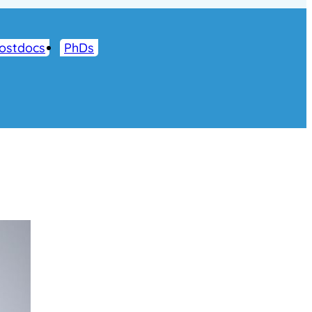
ostdocs
PhDs