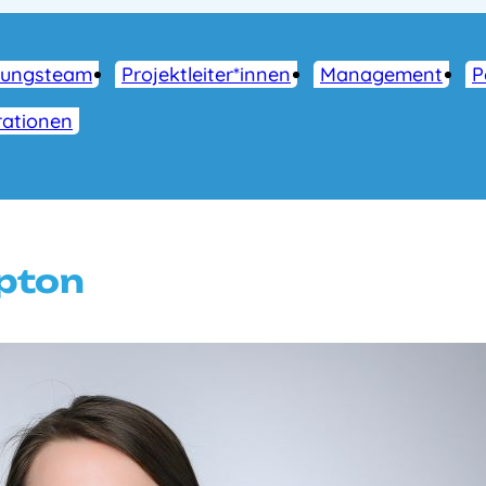
tungsteam
Projektleiter*innen
Management
P
ationen
mpton