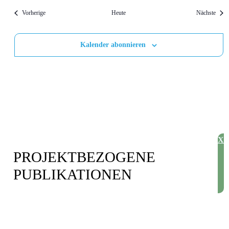
Veranstaltungen
Veran
Vorherige
Heute
Nächste
Kalender abonnieren
X
PROJEKT­BEZOGENE
PUBLIKATIONEN