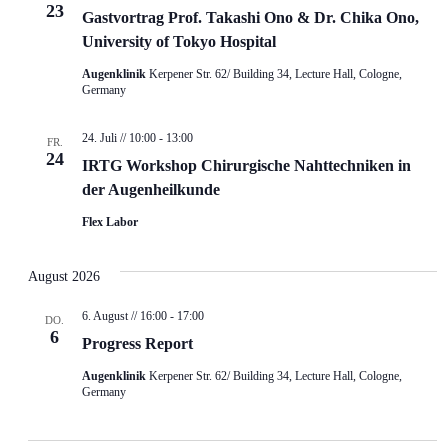
V
23
Gastvortrag Prof. Takashi Ono & Dr. Chika Ono,
I
University of Tokyo Hospital
G
Augenklinik
Kerpener Str. 62/ Building 34, Lecture Hall, Cologne,
Germany
A
24. Juli // 10:00
-
13:00
T
FR.
24
IRTG Workshop Chirurgische Nahttechniken in
I
der Augenheilkunde
O
Flex Labor
N
August 2026
6. August // 16:00
-
17:00
DO.
6
Progress Report
Augenklinik
Kerpener Str. 62/ Building 34, Lecture Hall, Cologne,
Germany