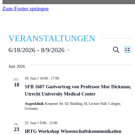
Zum Footer springen
VERANSTALTUNGEN
V
V
6/18/2026
 - 
8/9/2026
S
L
u
i
D
E
E
c
s
h
a
Juni 2026
t
R
R
e
e
t
18. Juni // 16:00
-
17:00
A
A
DO.
u
18
SFB 1607 Gastvortrag von Professor Mor Dickman,
N
N
m
Utrecht University Medical Center
S
S
w
Augenklinik
Kerpener Str. 62/ Building 34, Lecture Hall, Cologne,
ä
Germany
T
T
h
A
A
23. Juni // 9:00
-
13:00
DI.
l
23
L
L
IRTG Workshop Wissenschaftskommunikation
e