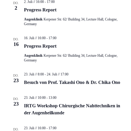
2. Juli // 16:00
-
17:00
D
-
DO.
2
Progress Report
A
N
Augenklinik
Kerpener Str. 62/ Building 34, Lecture Hall, Cologne,
N
A
Germany
S
V
16. Juli // 16:00
-
17:00
DO.
I
I
16
Progress Report
C
G
Augenklinik
Kerpener Str. 62/ Building 34, Lecture Hall, Cologne,
Germany
H
A
T
T
23. Juli // 8:00
-
24. Juli // 17:00
DO.
23
Besuch von Prof. Takashi Ono & Dr. Chika Ono
E
I
N
O
23. Juli // 10:00
-
13:00
DO.
,
N
23
IRTG Workshop Chirurgische Nahttechniken in
der Augenheilkunde
N
A
23. Juli // 16:00
-
17:00
DO.