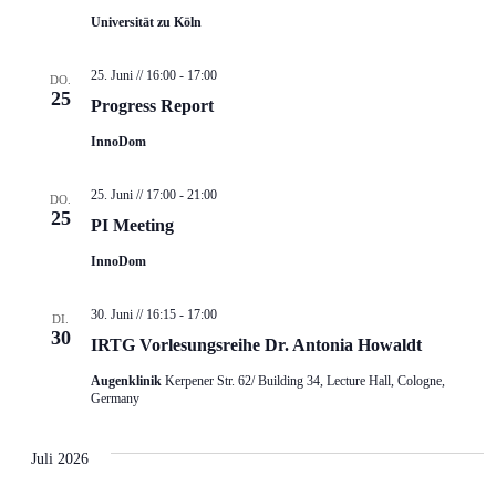
T
T
Universität zu Köln
n
U
U
.
25. Juni // 16:00
-
17:00
DO.
N
N
25
Progress Report
G
G
InnoDom
E
A
25. Juni // 17:00
-
21:00
DO.
N
N
25
PI Meeting
S
S
InnoDom
U
I
30. Juni // 16:15
-
17:00
C
C
DI.
30
IRTG Vorlesungsreihe Dr. Antonia Howaldt
H
H
Augenklinik
Kerpener Str. 62/ Building 34, Lecture Hall, Cologne,
E
T
Germany
U
E
Juli 2026
N
N