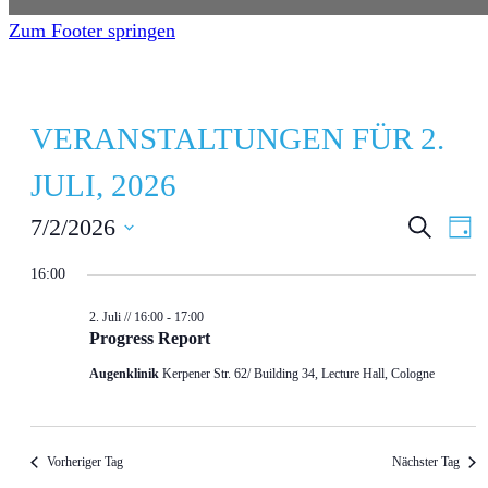
Zum Footer springen
VERANSTALTUNGEN FÜR 2.
JULI, 2026
V
V
7/2/2026
S
T
u
a
D
E
E
c
g
16:00
h
a
R
R
e
t
2. Juli // 16:00
-
17:00
A
A
Progress Report
u
N
N
Augenklinik
Kerpener Str. 62/ Building 34, Lecture Hall, Cologne
m
S
S
w
ä
T
T
Vorheriger Tag
Nächster Tag
h