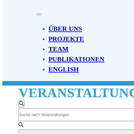
ÜBER UNS
PROJEKTE
TEAM
PUBLIKATIONEN
ENGLISH
VERANSTALTUNGEN
VERANSTALTUNGEN
Suche
Bitte
SUCHE
Schlüsselwort
UND
eingeben.