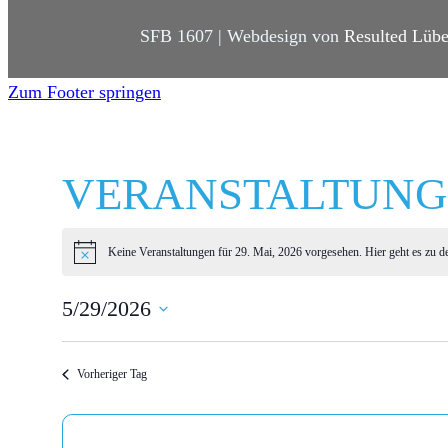
SFB 1607 | Webdesign von
Resulted Lüb
Zum Footer springen
VERANSTALTUNGEN
Keine Veranstaltungen für 29. Mai, 2026 vorgesehen. Hier geht es zu 
H
i
n
5/29/2026
w
e
D
i
s
a
Vorheriger Tag
t
u