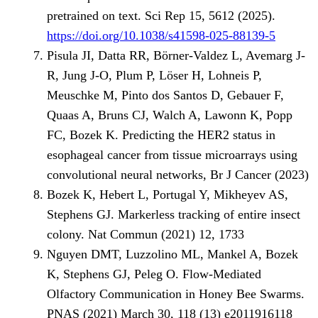
pretrained on text. Sci Rep 15, 5612 (2025).
https://doi.org/10.1038/s41598-025-88139-5
Pisula JI, Datta RR, Börner-Valdez L, Avemarg J-
R, Jung J-O, Plum P, Löser H, Lohneis P,
Meuschke M, Pinto dos Santos D, Gebauer F,
Quaas A, Bruns CJ, Walch A, Lawonn K, Popp
FC, Bozek K. Predicting the HER2 status in
esophageal cancer from tissue microarrays using
convolutional neural networks, Br J Cancer (2023)
Bozek K, Hebert L, Portugal Y, Mikheyev AS,
Stephens GJ. Markerless tracking of entire insect
colony. Nat Commun (2021) 12, 1733
Nguyen DMT, Luzzolino ML, Mankel A, Bozek
K, Stephens GJ, Peleg O. Flow-Mediated
Olfactory Communication in Honey Bee Swarms.
PNAS (2021) March 30, 118 (13) e2011916118