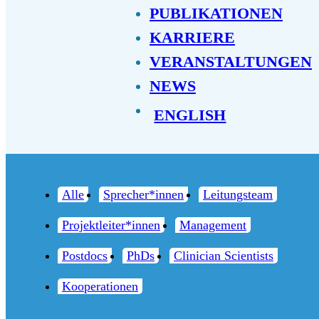
PUBLIKATIONEN
KARRIERE
VERANSTALTUNGEN
NEWS
ENGLISH
Alle
Sprecher*innen
Leitungsteam
Projektleiter*innen
Management
Postdocs
PhDs
Clinician Scientists
Kooperationen