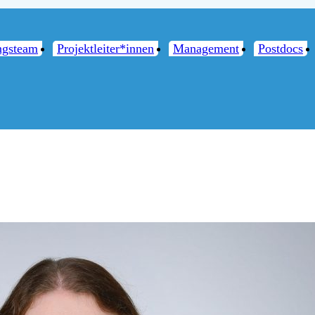
ngsteam
Projektleiter*innen
Management
Postdocs