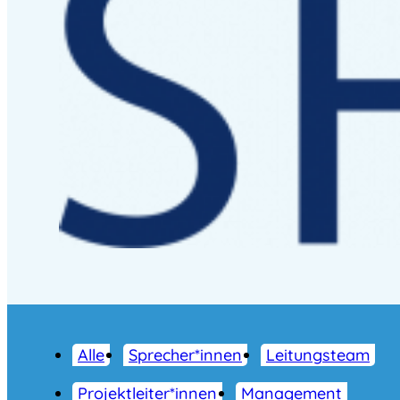
Alle
Sprecher*innen
Leitungsteam
Projektleiter*innen
Management