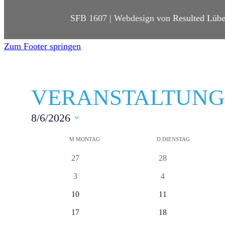
SFB 1607 | Webdesign von
Resulted Lüb
Zum Footer springen
VERANSTALTUN
8/6/2026
D
K
M
MONTAG
D
DIENSTAG
a
A
0
0
27
28
t
V
V
L
u
0
0
3
4
e
e
V
V
m
E
r
0
r
0
10
11
e
e
w
a
V
a
V
N
0
r
0
r
17
18
ä
n
e
n
e
V
a
V
a