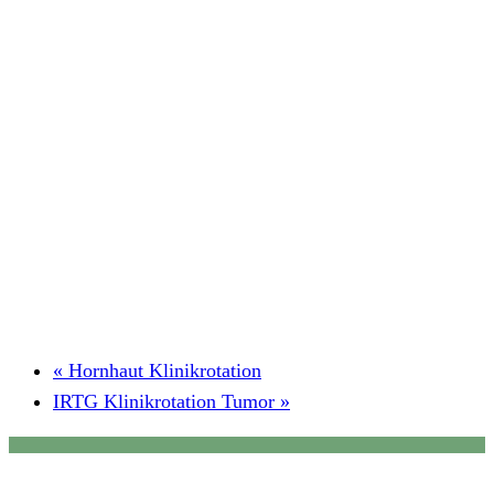
«
Hornhaut Klinikrotation
IRTG Klinikrotation Tumor
»