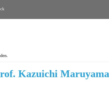
eck
nden.
Prof. Kazuichi Maruyama