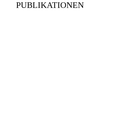
A
PUBLIKATIONEN
L
T
U
N
G
S
E
I
N
C
T
E
,